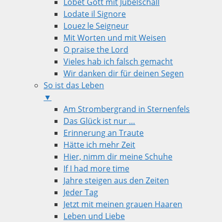
Lobet Gott mit Jubelschall
Lodate il Signore
Louez le Seigneur
Mit Worten und mit Weisen
O praise the Lord
Vieles hab ich falsch gemacht
Wir danken dir für deinen Segen
So ist das Leben
▼
Am Strombergrand in Sternenfels
Das Glück ist nur …
Erinnerung an Traute
Hätte ich mehr Zeit
Hier, nimm dir meine Schuhe
If I had more time
Jahre steigen aus den Zeiten
Jeder Tag
Jetzt mit meinen grauen Haaren
Leben und Liebe