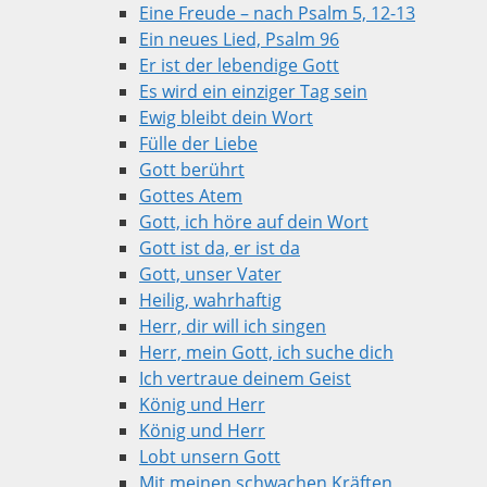
Eine Freude – nach Psalm 5, 12-13
Ein neues Lied, Psalm 96
Er ist der lebendige Gott
Es wird ein einziger Tag sein
Ewig bleibt dein Wort
Fülle der Liebe
Gott berührt
Gottes Atem
Gott, ich höre auf dein Wort
Gott ist da, er ist da
Gott, unser Vater
Heilig, wahrhaftig
Herr, dir will ich singen
Herr, mein Gott, ich suche dich
Ich vertraue deinem Geist
König und Herr
König und Herr
Lobt unsern Gott
Mit meinen schwachen Kräften