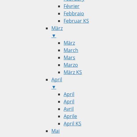
Février
Febbraio
Februar KS
März
▼
März
March
Mars
Marzo
März KS
April
▼
April
April
Avril
Aprile
April KS
Mai