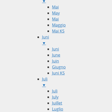
▼
Mai
May
Mai
Maggio
Mai KS
Juni
▼
Juni
June
Juin
Giugno
Juni KS
Juli
▼
Juli
July
Juillet
Luglio