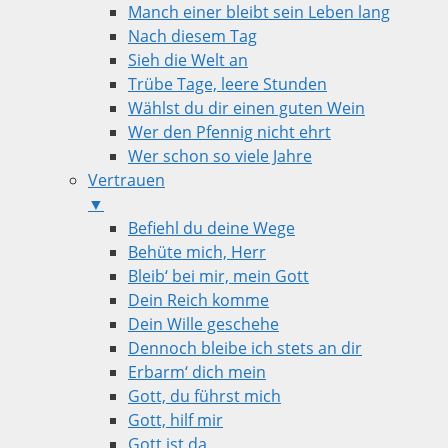
Manch einer bleibt sein Leben lang
Nach diesem Tag
Sieh die Welt an
Trübe Tage, leere Stunden
Wählst du dir einen guten Wein
Wer den Pfennig nicht ehrt
Wer schon so viele Jahre
Vertrauen
▼
Befiehl du deine Wege
Behüte mich, Herr
Bleib‘ bei mir, mein Gott
Dein Reich komme
Dein Wille geschehe
Dennoch bleibe ich stets an dir
Erbarm‘ dich mein
Gott, du führst mich
Gott, hilf mir
Gott ist da