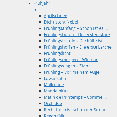
Frühjahr
▼
Aprilschnee
Dicht steht Nebel
Frühlingsanfang – Schon ist es …
Frühlingsboten – Die ersten Stare
Frühlingsfreude – Die Kälte ist …
Frühlingshoffen – Die erste Lerche
Frühlingslicht
Frühlingsmorgen – Wie klar
Frühlingssingen – Zizibä
Frühling – Vor meinem Auge
Löwenzahn
Maifreude
Mandelblüte
Matin de Printemps – Comme …
Orchidee
Recht hoch ist schon der Sonne
Regen fällt