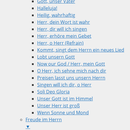
Gott, unser Vater
Halleluja!
Heilig, wahrhaftig
Herr, dein Wort ist wahr
Herr, dir will ich singen
Herr, erhöre mein Gebet
Herr, o Herr (Refrain)
Kommt, singt dem Herrn ein neues Lied
Lobt unsern Gott
Now our God / Herr, mein Gott
O Herr, ich sehne mich nach dir
Preisen lasst uns unsern Herrn
Singen will ich dir, o Herr
Soli Deo Gloria
Unser Gott ist im Himmel
Unser Herr ist groß
Wenn Sonne und Mond
Freude im Herrn
▼