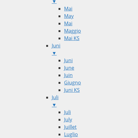
▼
Mai
May
Mai
Maggio
Mai KS
Juni
▼
Juni
June
Juin
Giugno
Juni KS
Juli
▼
Juli
July
Juillet
Luglio