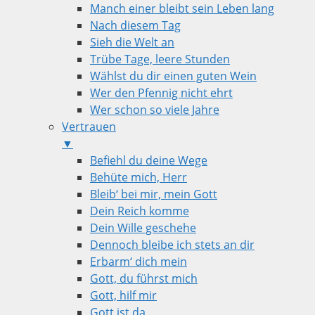
Manch einer bleibt sein Leben lang
Nach diesem Tag
Sieh die Welt an
Trübe Tage, leere Stunden
Wählst du dir einen guten Wein
Wer den Pfennig nicht ehrt
Wer schon so viele Jahre
Vertrauen
▼
Befiehl du deine Wege
Behüte mich, Herr
Bleib‘ bei mir, mein Gott
Dein Reich komme
Dein Wille geschehe
Dennoch bleibe ich stets an dir
Erbarm‘ dich mein
Gott, du führst mich
Gott, hilf mir
Gott ist da