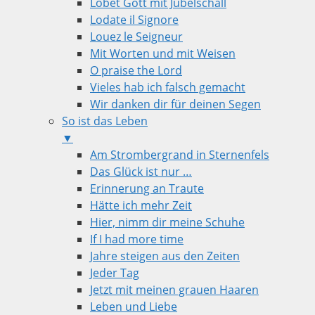
Lobet Gott mit Jubelschall
Lodate il Signore
Louez le Seigneur
Mit Worten und mit Weisen
O praise the Lord
Vieles hab ich falsch gemacht
Wir danken dir für deinen Segen
So ist das Leben
▼
Am Strombergrand in Sternenfels
Das Glück ist nur …
Erinnerung an Traute
Hätte ich mehr Zeit
Hier, nimm dir meine Schuhe
If I had more time
Jahre steigen aus den Zeiten
Jeder Tag
Jetzt mit meinen grauen Haaren
Leben und Liebe