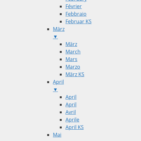
Février
Febbraio
Februar KS
März
▼
März
March
Mars
Marzo
März KS
April
▼
April
April
Avril
Aprile
April KS
Mai