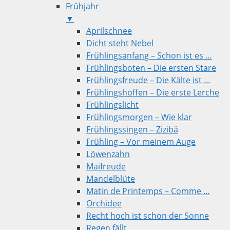
Frühjahr
▼
Aprilschnee
Dicht steht Nebel
Frühlingsanfang – Schon ist es …
Frühlingsboten – Die ersten Stare
Frühlingsfreude – Die Kälte ist …
Frühlingshoffen – Die erste Lerche
Frühlingslicht
Frühlingsmorgen – Wie klar
Frühlingssingen – Zizibä
Frühling – Vor meinem Auge
Löwenzahn
Maifreude
Mandelblüte
Matin de Printemps – Comme …
Orchidee
Recht hoch ist schon der Sonne
Regen fällt