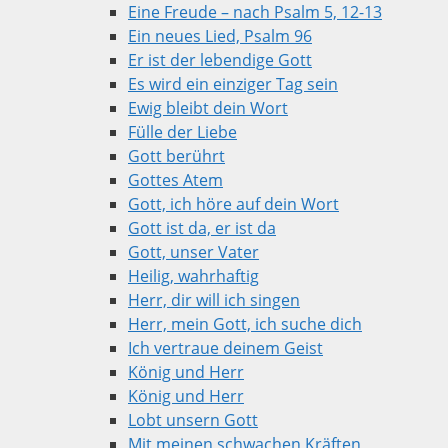
Eine Freude – nach Psalm 5, 12-13
Ein neues Lied, Psalm 96
Er ist der lebendige Gott
Es wird ein einziger Tag sein
Ewig bleibt dein Wort
Fülle der Liebe
Gott berührt
Gottes Atem
Gott, ich höre auf dein Wort
Gott ist da, er ist da
Gott, unser Vater
Heilig, wahrhaftig
Herr, dir will ich singen
Herr, mein Gott, ich suche dich
Ich vertraue deinem Geist
König und Herr
König und Herr
Lobt unsern Gott
Mit meinen schwachen Kräften