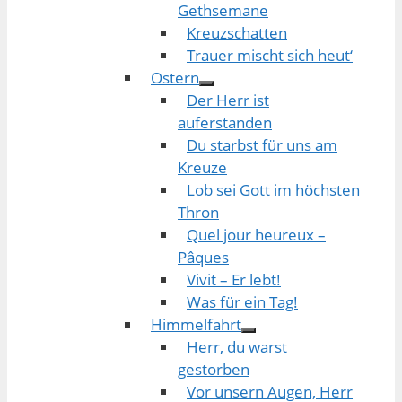
Gethsemane
Kreuzschatten
Trauer mischt sich heut‘
Ostern
Der Herr ist
auferstanden
Du starbst für uns am
Kreuze
Lob sei Gott im höchsten
Thron
Quel jour heureux –
Pâques
Vivit – Er lebt!
Was für ein Tag!
Himmelfahrt
Herr, du warst
gestorben
Vor unsern Augen, Herr