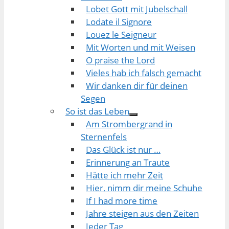
Lobet Gott mit Jubelschall
Lodate il Signore
Louez le Seigneur
Mit Worten und mit Weisen
O praise the Lord
Vieles hab ich falsch gemacht
Wir danken dir für deinen
Segen
So ist das Leben
Am Strombergrand in
Sternenfels
Das Glück ist nur …
Erinnerung an Traute
Hätte ich mehr Zeit
Hier, nimm dir meine Schuhe
If I had more time
Jahre steigen aus den Zeiten
Jeder Tag