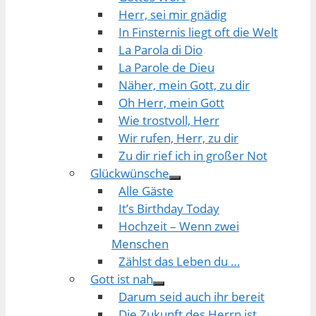
Herr, sei mir gnädig
In Finsternis liegt oft die Welt
La Parola di Dio
La Parole de Dieu
Näher, mein Gott, zu dir
Oh Herr, mein Gott
Wie trostvoll, Herr
Wir rufen, Herr, zu dir
Zu dir rief ich in großer Not
Glückwünsche
Alle Gäste
It’s Birthday Today
Hochzeit – Wenn zwei
Menschen
Zählst das Leben du …
Gott ist nah
Darum seid auch ihr bereit
Die Zukunft des Herrn ist