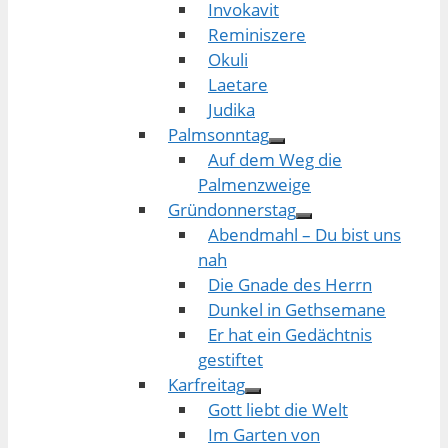
Invokavit
Reminiszere
Okuli
Laetare
Judika
Palmsonntag
Auf dem Weg die
Palmenzweige
Gründonnerstag
Abendmahl – Du bist uns
nah
Die Gnade des Herrn
Dunkel in Gethsemane
Er hat ein Gedächtnis
gestiftet
Karfreitag
Gott liebt die Welt
Im Garten von