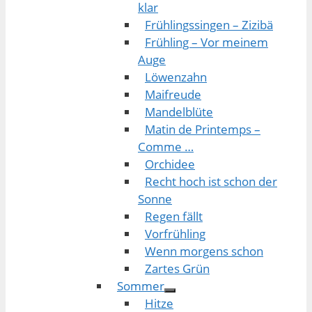
klar
Frühlingssingen – Zizibä
Frühling – Vor meinem
Auge
Löwenzahn
Maifreude
Mandelblüte
Matin de Printemps –
Comme …
Orchidee
Recht hoch ist schon der
Sonne
Regen fällt
Vorfrühling
Wenn morgens schon
Zartes Grün
Sommer
Hitze