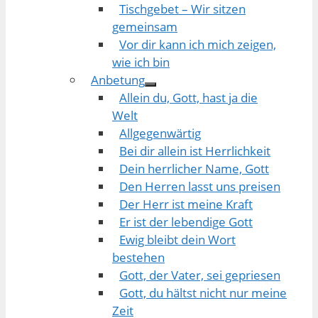
Tischgebet – Wir sitzen
gemeinsam
Vor dir kann ich mich zeigen,
wie ich bin
Anbetung
Allein du, Gott, hast ja die
Welt
Allgegenwärtig
Bei dir allein ist Herrlichkeit
Dein herrlicher Name, Gott
Den Herren lasst uns preisen
Der Herr ist meine Kraft
Er ist der lebendige Gott
Ewig bleibt dein Wort
bestehen
Gott, der Vater, sei gepriesen
Gott, du hältst nicht nur meine
Zeit