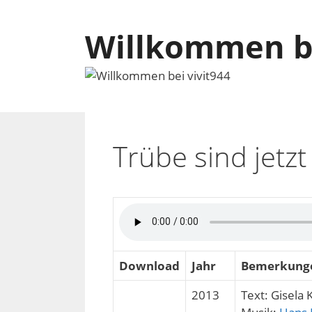
Zum
Inhalt
Willkommen be
springen
Trübe sind jetz
Download
Jahr
Bemerkung
2013
Text: Gisela 