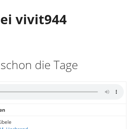
i vivit944
t schon die Tage
en
Kibele