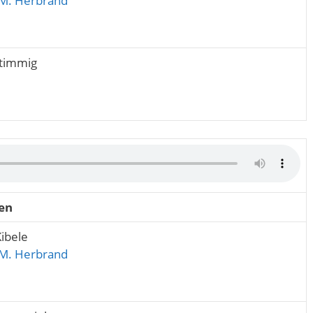
M. Herbrand
stimmig
en
Kibele
M. Herbrand