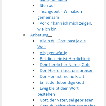
Steh auf
Tischgebet – Wir sitzen
gemeinsam
Vor dir kann ich mich zeigen,
wie ich bin
Anbetung
Allein du, Gott, hast ja die
Welt
Allgegenwärtig
Bei dir allein ist Herrlichkeit
Dein herrlicher Name, Gott
Den Herren lasst uns preisen
Der Herr ist meine Kraft
Er ist der lebendige Gott
Ewig bleibt dein Wort
bestehen
Gott, der Vater, sei gepriesen
Gott, du hältst nicht nur meine