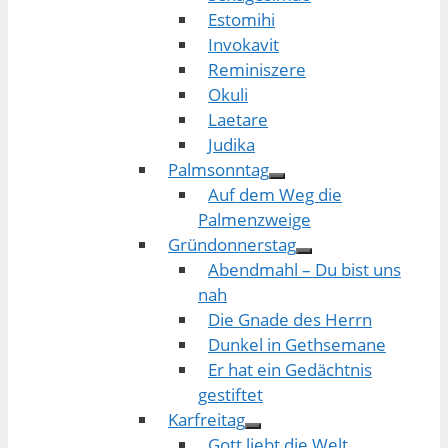
Estomihi
Invokavit
Reminiszere
Okuli
Laetare
Judika
Palmsonntag
Auf dem Weg die
Palmenzweige
Gründonnerstag
Abendmahl – Du bist uns
nah
Die Gnade des Herrn
Dunkel in Gethsemane
Er hat ein Gedächtnis
gestiftet
Karfreitag
Gott liebt die Welt