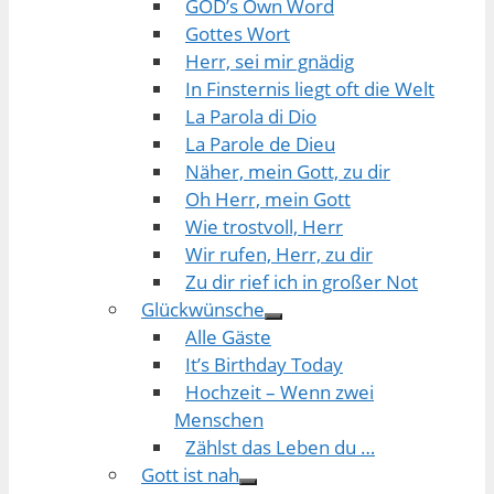
GOD’s Own Word
Gottes Wort
Herr, sei mir gnädig
In Finsternis liegt oft die Welt
La Parola di Dio
La Parole de Dieu
Näher, mein Gott, zu dir
Oh Herr, mein Gott
Wie trostvoll, Herr
Wir rufen, Herr, zu dir
Zu dir rief ich in großer Not
Glückwünsche
Alle Gäste
It’s Birthday Today
Hochzeit – Wenn zwei
Menschen
Zählst das Leben du …
Gott ist nah