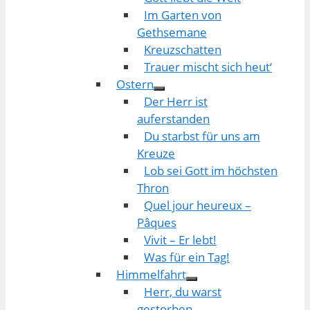
Im Garten von
Gethsemane
Kreuzschatten
Trauer mischt sich heut‘
Ostern
Der Herr ist
auferstanden
Du starbst für uns am
Kreuze
Lob sei Gott im höchsten
Thron
Quel jour heureux –
Pâques
Vivit – Er lebt!
Was für ein Tag!
Himmelfahrt
Herr, du warst
gestorben