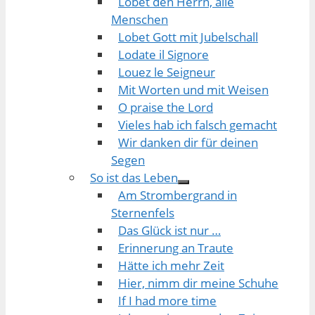
Lobet den Herrn, alle
Menschen
Lobet Gott mit Jubelschall
Lodate il Signore
Louez le Seigneur
Mit Worten und mit Weisen
O praise the Lord
Vieles hab ich falsch gemacht
Wir danken dir für deinen
Segen
So ist das Leben
Am Strombergrand in
Sternenfels
Das Glück ist nur …
Erinnerung an Traute
Hätte ich mehr Zeit
Hier, nimm dir meine Schuhe
If I had more time