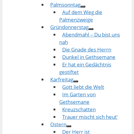
Palmsonntag
Auf dem Weg die
Palmenzweige
Gründonnerstag
Abendmahl – Du bist uns
nah
Die Gnade des Herrn
Dunkel in Gethsemane
Er hat ein Gedächtnis
gestiftet
Karfreitag
Gott liebt die Welt
Im Garten von
Gethsemane
Kreuzschatten
Trauer mischt sich heut‘
Ostern
Der Herr ist