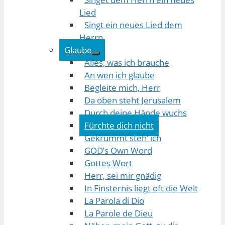
Lied
Singt ein neues Lied dem
Herrn
Glaube
Alles, was ich brauche
An wen ich glaube
Begleite mich, Herr
Da oben steht Jerusalem
Durch deine Hände wuchs
Fürchte dich nicht
Gekrümmt steh‘ ich
GOD’s Own Word
Gottes Wort
Herr, sei mir gnädig
In Finsternis liegt oft die Welt
La Parola di Dio
La Parole de Dieu