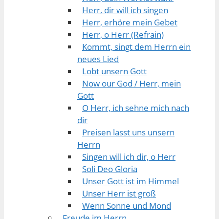
Herr, dir will ich singen
Herr, erhöre mein Gebet
Herr, o Herr (Refrain)
Kommt, singt dem Herrn ein
neues Lied
Lobt unsern Gott
Now our God / Herr, mein
Gott
O Herr, ich sehne mich nach
dir
Preisen lasst uns unsern
Herrn
Singen will ich dir, o Herr
Soli Deo Gloria
Unser Gott ist im Himmel
Unser Herr ist groß
Wenn Sonne und Mond
Freude im Herrn