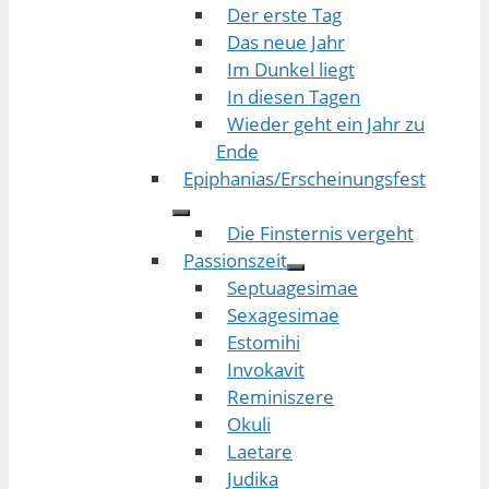
Der erste Tag
Das neue Jahr
Im Dunkel liegt
In diesen Tagen
Wieder geht ein Jahr zu
Ende
Epiphanias/Erscheinungsfest
Die Finsternis vergeht
Passionszeit
Septuagesimae
Sexagesimae
Estomihi
Invokavit
Reminiszere
Okuli
Laetare
Judika