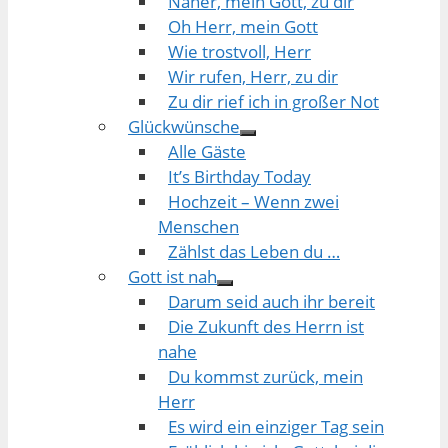
Näher, mein Gott, zu dir
Oh Herr, mein Gott
Wie trostvoll, Herr
Wir rufen, Herr, zu dir
Zu dir rief ich in großer Not
Glückwünsche
Alle Gäste
It’s Birthday Today
Hochzeit – Wenn zwei
Menschen
Zählst das Leben du …
Gott ist nah
Darum seid auch ihr bereit
Die Zukunft des Herrn ist
nahe
Du kommst zurück, mein
Herr
Es wird ein einziger Tag sein