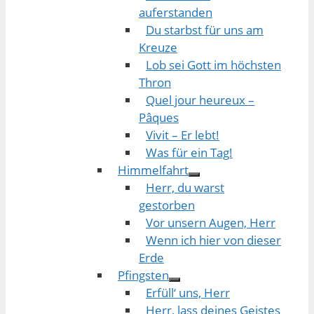
auferstanden
Du starbst für uns am
Kreuze
Lob sei Gott im höchsten
Thron
Quel jour heureux –
Pâques
Vivit – Er lebt!
Was für ein Tag!
Himmelfahrt
Herr, du warst
gestorben
Vor unsern Augen, Herr
Wenn ich hier von dieser
Erde
Pfingsten
Erfüll‘ uns, Herr
Herr, lass deines Geistes