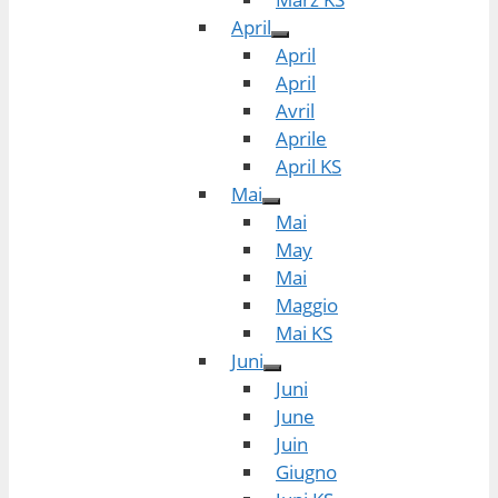
April
April
April
Avril
Aprile
April KS
Mai
Mai
May
Mai
Maggio
Mai KS
Juni
Juni
June
Juin
Giugno