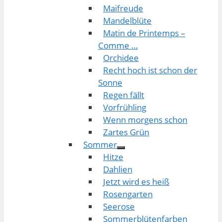
Maifreude
Mandelblüte
Matin de Printemps –
Comme …
Orchidee
Recht hoch ist schon der
Sonne
Regen fällt
Vorfrühling
Wenn morgens schon
Zartes Grün
Sommer
Hitze
Dahlien
Jetzt wird es heiß
Rosengarten
Seerose
Sommerblütenfarben