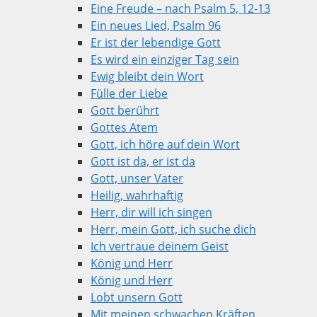
Eine Freude – nach Psalm 5, 12-13
Ein neues Lied, Psalm 96
Er ist der lebendige Gott
Es wird ein einziger Tag sein
Ewig bleibt dein Wort
Fülle der Liebe
Gott berührt
Gottes Atem
Gott, ich höre auf dein Wort
Gott ist da, er ist da
Gott, unser Vater
Heilig, wahrhaftig
Herr, dir will ich singen
Herr, mein Gott, ich suche dich
Ich vertraue deinem Geist
König und Herr
König und Herr
Lobt unsern Gott
Mit meinen schwachen Kräften