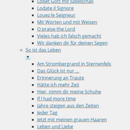
Lobet Gott mit Jubelschall
Lodate il Signore
Louez le Seigneur
Mit Worten und mit Weisen
O praise the Lord
Vieles hab ich falsch gemacht
Wir danken dir für deinen Segen
So ist das Leben
▼
Am Strombergrand in Sternenfels
Das Glück ist nur …
Erinnerung an Traute
Hätte ich mehr Zeit
Hier, nimm dir meine Schuhe
If I had more time
Jahre steigen aus den Zeiten
Jeder Tag
Jetzt mit meinen grauen Haaren
Leben und Liebe