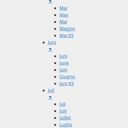
▼
Mai
May
Mai
Maggio
Mai KS
Juni
▼
Juni
June
Juin
Giugno
Juni KS
Juli
▼
Juli
July
Juillet
Luglio