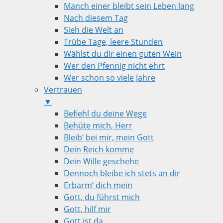
Manch einer bleibt sein Leben lang
Nach diesem Tag
Sieh die Welt an
Trübe Tage, leere Stunden
Wählst du dir einen guten Wein
Wer den Pfennig nicht ehrt
Wer schon so viele Jahre
Vertrauen
▼
Befiehl du deine Wege
Behüte mich, Herr
Bleib‘ bei mir, mein Gott
Dein Reich komme
Dein Wille geschehe
Dennoch bleibe ich stets an dir
Erbarm‘ dich mein
Gott, du führst mich
Gott, hilf mir
Gott ist da