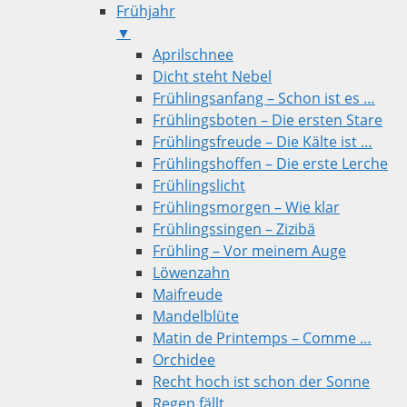
Frühjahr
▼
Aprilschnee
Dicht steht Nebel
Frühlingsanfang – Schon ist es …
Frühlingsboten – Die ersten Stare
Frühlingsfreude – Die Kälte ist …
Frühlingshoffen – Die erste Lerche
Frühlingslicht
Frühlingsmorgen – Wie klar
Frühlingssingen – Zizibä
Frühling – Vor meinem Auge
Löwenzahn
Maifreude
Mandelblüte
Matin de Printemps – Comme …
Orchidee
Recht hoch ist schon der Sonne
Regen fällt