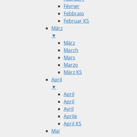
Février
Febbraio
Februar KS
März
▼
März
March
Mars
Marzo
März KS
April
▼
April
April
Avril
Aprile
April KS
Mai